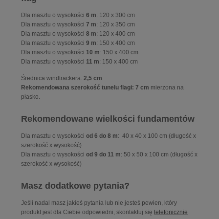
Dla masztu o wysokości
6 m
: 120 x 300 cm
Dla masztu o wysokości
7 m
: 120 x 350 cm
Dla masztu o wysokości
8 m
: 120 x 400 cm
Dla masztu o wysokości
9 m
: 150 x 400 cm
Dla masztu o wysokości
10 m
: 150 x 400 cm
Dla masztu o wysokości
11 m
: 150 x 400 cm
Średnica windtrackera:
2,5 cm
Rekomendowana szerokość tunelu flagi: 7 cm
mierzona na
płasko.
Rekomendowane wielkości fundamentów
Dla masztu o wysokości
od
6 do 8 m
: 40 x 40 x 100 cm (długość x
szerokość x wysokość)
Dla masztu o wysokości
od
9 do 11 m
: 50 x 50 x 100 cm (długość x
szerokość x wysokość)
Masz dodatkowe pytania?
Jeśli nadal masz jakieś pytania lub nie jesteś pewien, który
produkt jest dla Ciebie odpowiedni, skontaktuj się
telefonicznie