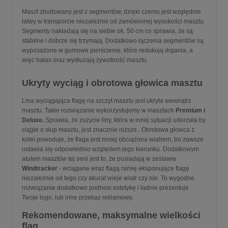
Maszt zbudowany jest z segmentów, dzięki czemu jest względnie
łatwy w transporcie niezależnie od zamówionej wysokości masztu.
Segmenty nakładają się na siebie ok. 50 cm co sprawia, że są
stabilne i dobrze się trzymają. Dodatkowo łączenia segmentów są
wyposażone w gumowe pierścienie, które redukują drgania, a
więc hałas oraz wydłużają żywotność masztu.
Ukryty wyciąg i obrotowa głowica masztu
Lina wyciągająca flagę na szczyt masztu jest ukryta wewnątrz
masztu. Takie rozwiązanie wykorzystujemy w masztach
Premium i
Deluxe.
Sprawia, że zużycie liny, która w innej sytuacji uderzała by
ciągle o słup masztu, jest znacznie niższe.. Obrotowa głowca z
kolei powoduje, że flaga jest mniej obciążona wiatrem, bo zawsze
ustawia się odpowiednio względem jego kierunku. Dodatkowym
atutem masztów tej serii jest to, że posiadają w zestawie
Windtracker
- wciągane wraz flagą ramię eksponujące flagę
niezależnie od tego czy akurat wieje wiatr czy nie. To wygodne
rozwiązanie dodatkowo podnosi estetykę i ładnie prezentuje
Twoje logo, lub inne przekaz reklamowy.
Rekomendowane, maksymalne wielkości
flag