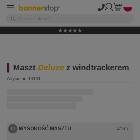
Maszt
Deluxe
z windtrackerem
Artykuł nr: 14141
Najszybsza dostawa:
w przypadku zamówienia w ciągu
WYSOKOŚĆ MASZTU
Zmień
1/3