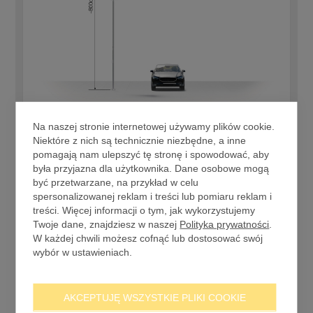
8 m
Na naszej stronie internetowej używamy plików cookie.
Niektóre z nich są technicznie niezbędne, a inne
Wysokość masztu to ok. 8 metrów.
pomagają nam ulepszyć tę stronę i spowodować, aby
była przyjazna dla użytkownika. Dane osobowe mogą
2176,00 zł
być przetwarzane, na przykład w celu
spersonalizowanej reklam i treści lub pomiaru reklam i
WYBIERZ
treści. Więcej informacji o tym, jak wykorzystujemy
Twoje dane, znajdziesz w naszej
Polityka prywatności
.
W każdej chwili możesz cofnąć lub dostosować swój
wybór w ustawieniach.
AKCEPTUJĘ WSZYSTKIE PLIKI COOKIE