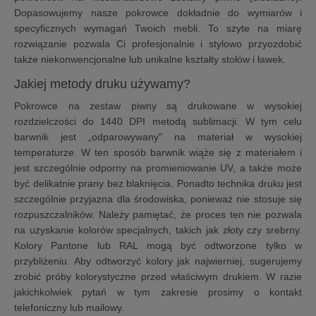
Dopasowujemy nasze pokrowce dokładnie do wymiarów i
specyficznych wymagań Twoich mebli. To szyte na miarę
rozwiązanie pozwala Ci profesjonalnie i stylowo przyozdobić
także niekonwencjonalne lub unikalne kształty stołów i ławek.
Jakiej metody druku używamy?
Pokrowce na zestaw piwny są drukowane w wysokiej
rozdzielczości do 1440 DPI metodą sublimacji. W tym celu
barwnik jest „odparowywany" na materiał w wysokiej
temperaturze. W ten sposób barwnik wiąże się z materiałem i
jest szczególnie odporny na promieniowanie UV, a także może
być delikatnie prany bez blaknięcia. Ponadto technika druku jest
szczególnie przyjazna dla środowiska, ponieważ nie stosuje się
rozpuszczalników. Należy pamiętać, że proces ten nie pozwala
na uzyskanie kolorów specjalnych, takich jak złoty czy srebrny.
Kolory Pantone lub RAL mogą być odtworzone tylko w
przybliżeniu. Aby odtworzyć kolory jak najwierniej, sugerujemy
zrobić próby kolorystyczne przed właściwym drukiem. W razie
jakichkolwiek pytań w tym zakresie prosimy o kontakt
telefoniczny lub mailowy.