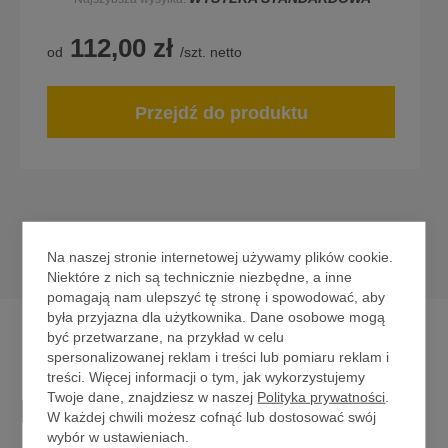
112,00 zł
od
/szt. netto
Przejdź do produktu
Na naszej stronie internetowej używamy plików cookie.
Niektóre z nich są technicznie niezbędne, a inne
pomagają nam ulepszyć tę stronę i spowodować, aby
była przyjazna dla użytkownika. Dane osobowe mogą
być przetwarzane, na przykład w celu
spersonalizowanej reklam i treści lub pomiaru reklam i
treści. Więcej informacji o tym, jak wykorzystujemy
Twoje dane, znajdziesz w naszej
Polityka prywatności
.
Bezpośredni kontakt z
W każdej chwili możesz cofnąć lub dostosować swój
wybór w ustawieniach.