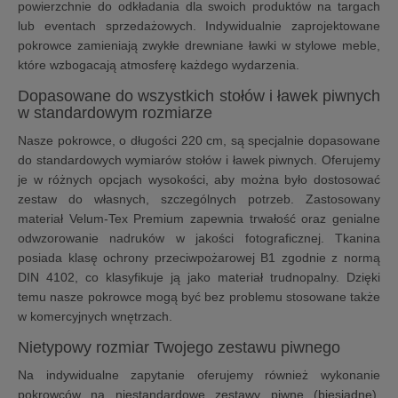
powierzchnie do odkładania dla swoich produktów na targach
lub eventach sprzedażowych. Indywidualnie zaprojektowane
pokrowce zamieniają zwykłe drewniane ławki w stylowe meble,
które wzbogacają atmosferę każdego wydarzenia.
Dopasowane do wszystkich stołów i ławek piwnych
w standardowym rozmiarze
Nasze pokrowce, o długości 220 cm, są specjalnie dopasowane
do standardowych wymiarów stołów i ławek piwnych. Oferujemy
je w różnych opcjach wysokości, aby można było dostosować
zestaw do własnych, szczególnych potrzeb. Zastosowany
materiał Velum-Tex Premium zapewnia trwałość oraz genialne
odwzorowanie nadruków w jakości fotograficznej. Tkanina
posiada klasę ochrony przeciwpożarowej B1 zgodnie z normą
DIN 4102, co klasyfikuje ją jako materiał trudnopalny. Dzięki
temu nasze pokrowce mogą być bez problemu stosowane także
w komercyjnych wnętrzach.
Nietypowy rozmiar Twojego zestawu piwnego
Na indywidualne zapytanie oferujemy również wykonanie
pokrowców na niestandardowe zestawy piwne (biesiadne).