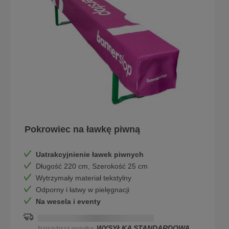
Pokrowiec na ławkę piwną
Uatrakcyjnienie ławek piwnych
Długość 220 cm, Szerokość 25 cm
Wytrzymały materiał tekstylny
Odporny i łatwy w pielęgnacji
Na wesela i eventy
Najszybsza dostawa na:
DD.MM.YYYY
WYSYŁKA STANDARDOWA
Najszybsza wysyłka: