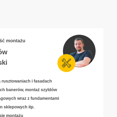
ość montażu
ów
ski
 rusztowaniach i fasadach
ych banerów, montaż szyldów
agowych wraz z fundamentami
ryn sklepowych itp.
sie montażu