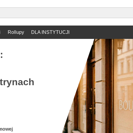
info@bannerstop.pl
32 889 89 00
Pon - Pt 9:00 - 17:00
i
Rollupy
DLA INSTYTUCJI
:
i
itrynach
amowej