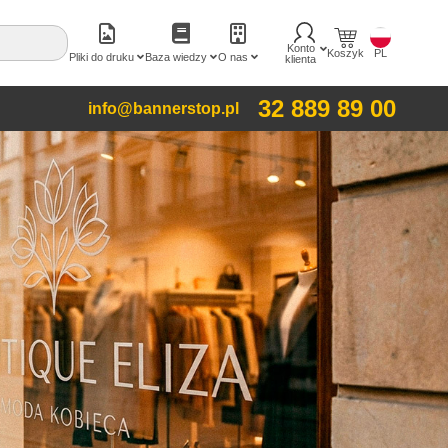
Konto
Koszyk
PL
Pliki do druku
Baza wiedzy
O nas
klienta
32 889 89 00
info@bannerstop.pl