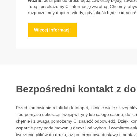
Ważne:
Jeśli pliki do druku będą zawierały błędy, zawsz
Tobą i przekażemy Ci informację zwrotną. Chcemy, abyś
rozpoczniemy dopiero wtedy, gdy jakość będzie idealna!
Więcej informacji
Bezpośredni kontakt z d
Przed zamówieniem folii lub fototapet, istnieje wiele szczegół
- od pomysłu dekoracji Twojej witryny lub całego salonu, do ich 
chętnie i z uwagą pomożemy Ci znaleźć odpowiedź. Dzięki 
wsparcie przy podejmowaniu decyzji od wyboru i wymiarowania
tworzenie plików do druku, aż po terminową dostawę i montaż