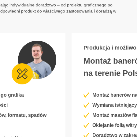
jąc indywidualne doradztwo – od projektu graficznego po
odpowiedni produkt do właściwego zastosowania i doradzą w
Produkcja i możliw
Montaż baner
na terenie Pol
go grafika
Montaż banerów na
ości
Wymiana istniejąc
rów, formatu, spadów
Montaż masztów fl
Oklejanie folią wit
Doradztwo w zakre