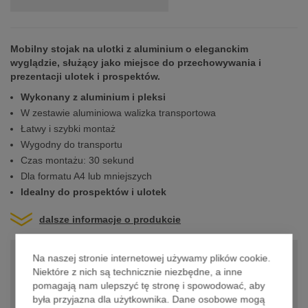
w przypadku zamówienia w ciągu
Mobilny stojak na ulotki z aluminium o eleganckim
wyglądzie, służący jako miejsce do przechowywania i
prezentacji ulotek i prospektów.
Wykonany z aluminium i pleksi
W zestawie aluminiowa walizka transportowa
Łatwy i szybki montaż
Wygodny do transportu
Czas montażu: 30 sekund
Dla formatu A4 lub mniejszych
Idealny do prospektów i ulotek
dalsze informacje o produkcie
CENA PODSTAWOWA
399,00 zł
Na naszej stronie internetowej używamy plików cookie.
Niektóre z nich są technicznie niezbędne, a inne
CENA ZA JEDNOSTKĘ
399,00 zł
pomagają nam ulepszyć tę stronę i spowodować, aby
była przyjazna dla użytkownika. Dane osobowe mogą