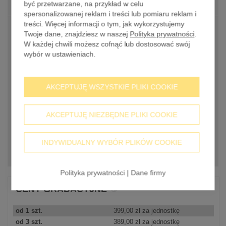
Ilość
-
+
być przetwarzane, na przykład w celu
spersonalizowanej reklam i treści lub pomiaru reklam i
treści. Więcej informacji o tym, jak wykorzystujemy
SUMA CZĘŚCIOWA BEZ PODATKU
399,00 zł
Twoje dane, znajdziesz w naszej
Polityka prywatności
.
W każdej chwili możesz cofnąć lub dostosować swój
VAT
wybór w ustawieniach.
bez 23% VAT
91,77 zł
AKCEPTUJĘ WSZYSTKIE PLIKI COOKIE
SUMA CZĘŚCIOWA Z PODATKIEM
490,77 zł
VAT
AKCEPTUJĘ NIEZBĘDNE PLIKI COOKIE
w tym 23% podatku VAT, z wyłączeniem
Koszty wysyłki
INDYWIDUALNY WYBÓR PLIKÓW COOKIE
DODAJ DO KOSZYKA
Polityka prywatności
|
Dane firmy
CENY GRADACYJNE
od 1 szt.
399,00 zł
za jednostkę
od 3 szt.
389,00 zł
za jednostkę