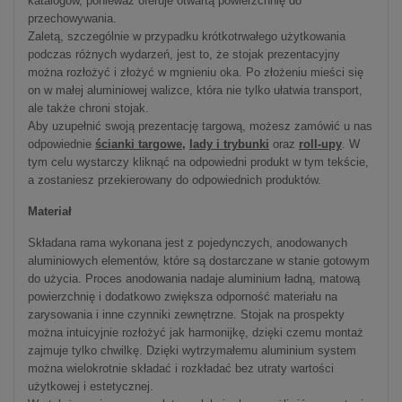
katalogów, ponieważ oferuje otwartą powierzchnię do
przechowywania.
Zaletą, szczególnie w przypadku krótkotrwałego użytkowania
podczas różnych wydarzeń, jest to, że stojak prezentacyjny
można rozłożyć i złożyć w mgnieniu oka. Po złożeniu mieści się
on w małej aluminiowej walizce, która nie tylko ułatwia transport,
ale także chroni stojak.
Aby uzupełnić swoją prezentację targową, możesz zamówić u nas
odpowiednie
ścianki targowe
,
lady i trybunki
oraz
roll-upy
. W
tym celu wystarczy kliknąć na odpowiedni produkt w tym tekście,
a zostaniesz przekierowany do odpowiednich produktów.
Materiał
Składana rama wykonana jest z pojedynczych, anodowanych
aluminiowych elementów, które są dostarczane w stanie gotowym
do użycia. Proces anodowania nadaje aluminium ładną, matową
powierzchnię i dodatkowo zwiększa odporność materiału na
zarysowania i inne czynniki zewnętrzne. Stojak na prospekty
można intuicyjnie rozłożyć jak harmonijkę, dzięki czemu montaż
zajmuje tylko chwilkę. Dzięki wytrzymałemu aluminium system
można wielokrotnie składać i rozkładać bez utraty wartości
użytkowej i estetycznej.