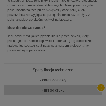
W stelażu umieszczono płyty z pleksi, aby umożliwić prezentację
ulotek i innych materiałów reklamowych. Dzięki przezroczystej
pleksi można zajrzeć przez niewykorzystane półki, a ich
powierzchnia nie wygląda na pustą. Na końcu każdej płyty z
pleksi znajduje się ukośny uchwyt na broszury.
Masz dodatkowe pytania?
Jeśli nadal masz jakieś pytania lub nie jesteś pewien, który
produkt jest dla Ciebie odpowiedni, skontaktuj się
telefonicznie,
mailowo lub poprzez czat na żywo
z naszym profesjonalnie
przeszkolonym personelem.
Specyfikacja techniczna
Zakres dostawy
Pliki do druku