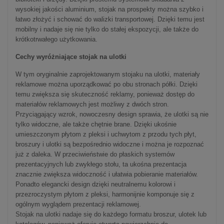
wysokiej jakości aluminium, stojak na prospekty można szybko i
łatwo złożyć i schować do walizki transportowej. Dzięki temu jest
mobilny i nadaje się nie tylko do stałej ekspozycji, ale także do
krótkotrwałego użytkowania.
Cechy wyróżniające stojak na ulotki
W tym oryginalnie zaprojektowanym stojaku na ulotki, materiały
reklamowe można uporządkować po obu stronach półki. Dzięki
temu zwiększa się skuteczność reklamy, ponieważ dostęp do
materiałów reklamowych jest możliwy z dwóch stron.
Przyciągający wzrok, nowoczesny design sprawia, że ulotki są nie
tylko widoczne, ale także chętnie brane. Dzięki ukośnie
umieszczonym płytom z pleksi i uchwytom z przodu tych płyt,
broszury i ulotki są bezpośrednio widoczne i można je rozpoznać
już z daleka. W przeciwieństwie do płaskich systemów
prezentacyjnych lub zwykłego stołu, ta ukośna prezentacja
znacznie zwiększa widoczność i ułatwia pobieranie materiałów.
Ponadto elegancki design dzięki neutralnemu kolorowi i
przezroczystym płytom z pleksi, harmonijnie komponuje się z
ogólnym wyglądem prezentacji reklamowej.
Stojak na ulotki nadaje się do każdego formatu broszur, ulotek lub