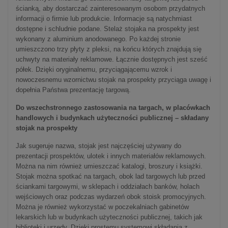
ścianką, aby dostarczać zainteresowanym osobom przydatnych
informacji o firmie lub produkcie. Informacje są natychmiast
dostępne i schludnie podane. Stelaż stojaka na prospekty jest
wykonany z aluminium anodowanego. Po każdej stronie
umieszczono trzy płyty z pleksi, na końcu których znajdują się
uchwyty na materiały reklamowe. Łącznie dostępnych jest sześć
półek. Dzięki oryginalnemu, przyciągającemu wzrok i
nowoczesnemu wzornictwu stojak na prospekty przyciąga uwagę i
dopełnia Państwa prezentację targową.
Do wszechstronnego zastosowania na targach, w placówkach
handlowych i budynkach użyteczności publicznej – składany
stojak na prospekty
Jak sugeruje nazwa, stojak jest najczęściej używany do
prezentacji prospektów, ulotek i innych materiałów reklamowych.
Można na nim również umieszczać katalogi, broszury i książki.
Stojak można spotkać na targach, obok lad targowych lub przed
ściankami targowymi, w sklepach i oddziałach banków, holach
wejściowych oraz podczas wydarzeń obok stoisk promocyjnych.
Można je również wykorzystać w poczekalniach gabinetów
lekarskich lub w budynkach użyteczności publicznej, takich jak
biblioteki i urzędy. Dzięki prostemu systemowi składania z