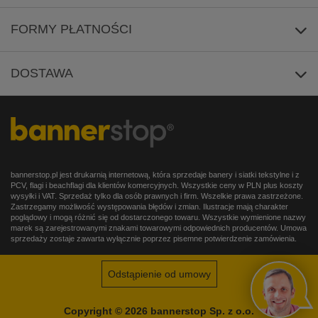
Najczęściej zadawane pytania
Polityka prywatności
Rejestracja
/
Zrezygnuj z subskrypcji
FORMY PŁATNOŚCI
Zasady rezygnacji
DOSTAWA
Oświadczenie o dostępności
bannerstop.pl jest drukarnią internetową, która sprzedaje banery i siatki tekstylne i z
PCV, flagi i beachflagi dla klientów komercyjnych. Wszystkie ceny w PLN plus koszty
wysyłki i VAT. Sprzedaż tylko dla osób prawnych i firm. Wszelkie prawa zastrzeżone.
Zastrzegamy możliwość występowania błędów i zmian. Ilustracje mają charakter
poglądowy i mogą różnić się od dostarczonego towaru. Wszystkie wymienione nazwy
marek są zarejestrowanymi znakami towarowymi odpowiednich producentów. Umowa
sprzedaży zostaje zawarta wyłącznie poprzez pisemne potwierdzenie zamówienia.
Odstąpienie od umowy
Copyright © 2026 bannerstop Sp. z o.o.