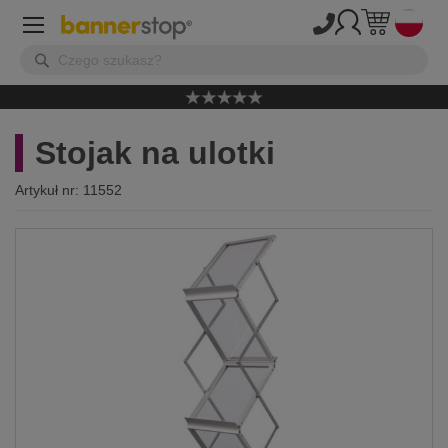
Stojak na ulotki
Artykuł nr:
11552
Przejdź
na
koniec
galerii