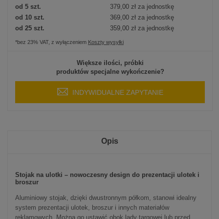
od 5 szt.
379,00 zł
za jednostkę
od 10 szt.
369,00 zł
za jednostkę
od 25 szt.
359,00 zł
za jednostkę
*bez 23% VAT, z wyłączeniem
Koszty wysyłki
Większe ilości, próbki
produktów specjalne wykończenie?
INDYWIDUALNE ZAPYTANIE
Opis
Stojak na ulotki – nowoczesny design do prezentacji ulotek i
broszur
Aluminiowy stojak, dzięki dwustronnym półkom, stanowi idealny
system prezentacji ulotek, broszur i innych materiałów
reklamowych. Można go ustawić obok lady targowej lub przed