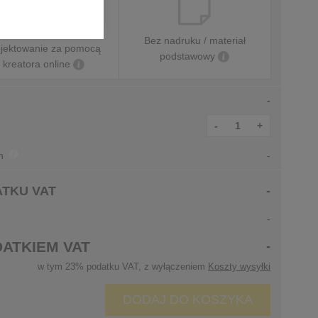
Samodzielne
Bez nadruku / materiał
ojektowanie za pomocą
podstawowy
kreatora online
-
-
+
ch
-
ATKU VAT
-
-
ATKIEM VAT
-
w tym 23% podatku VAT, z wyłączeniem
Koszty wysyłki
DODAJ DO KOSZYKA