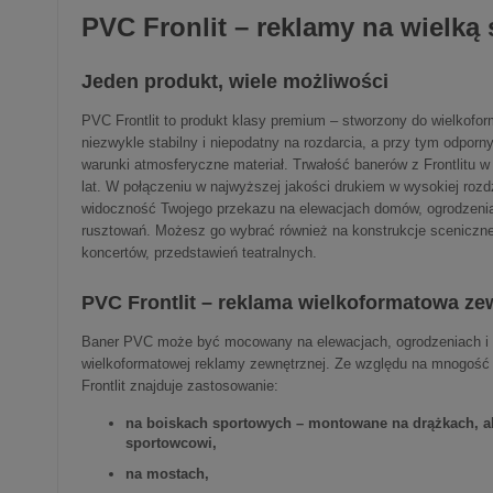
PVC Fronlit – reklamy na wielką 
Jeden produkt, wiele możliwości
PVC Frontlit to produkt klasy premium – stworzony do wielkofo
niezwykle stabilny i niepodatny na rozdarcia, a przy tym odporn
warunki atmosferyczne materiał. Trwałość banerów z Frontlitu 
lat. W połączeniu w najwyższej jakości drukiem w wysokiej rozd
widoczność Twojego przekazu na elewacjach domów, ogrodzeniac
rusztowań. Możesz go wybrać również na konstrukcje sceniczn
koncertów, przedstawień teatralnych.
PVC Frontlit – reklama wielkoformatowa ze
Baner PVC może być mocowany na elewacjach, ogrodzeniach i 
wielkoformatowej reklamy zewnętrznej. Ze względu na mnogoś
Frontlit znajduje zastosowanie:
na boiskach sportowych – montowane na drążkach, a
sportowcowi,
na mostach,