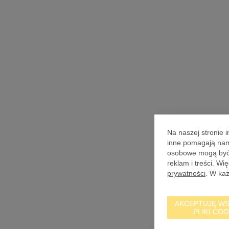
Na naszej stronie 
inne pomagają nam 
osobowe mogą być p
reklam i treści. W
prywatności
. W ka
AKCEPTUJĘ WS
PLIKI COO