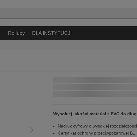
info@bannerstop.pl
32 889 89 00
Pon - Pt 9:00 - 17:00
i
Rollupy
DLA INSTYTUCJI
Najszybsza dostawa:
w przypadku zamówienia w ciągu
Wysokiej jakości materiał z PVC do dłu
Nadruk cyfrowy o wysokiej rozdzielczośc
Certyfikat ochrony przeciwpożarowej B1