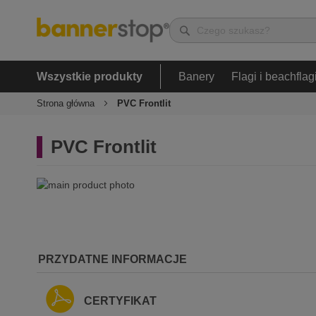
Wszystkie produkty
Banery
Flagi i beachflag
Strona główna
PVC Frontlit
PVC Frontlit
Przejdź
na
koniec
Przejdź
galerii
na
początek
galerii
PRZYDATNE INFORMACJE
CERTYFIKAT