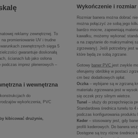
skalę
Wykończenie i rozmiar 
Rozmiar banera można dobrać nie
można połączyć ze sobą jego kilk
bardzo mocne, zapewniają materia
rmatowej reklamy zewnętrznej. To
kawałku, możemy wykonać standa
y na promieniowanie UV i trudne
a na zapytanie do maksymalnej s
w warunkach zewnętrznych sięga 5
zgrzewany). Jeśli potrzebny jest 
zielczości gwarantuje doskonałą
które będą ze sobą zgrzane.
h, ścianach lub jako osłona
e podczas imprez plenerowych –
Gotowy
baner PVC
jest zwykle m
oferujemy obróbkę w postaci zgrz
cm bez dodatkowych opłat.
Oczka
– wybijane są w zgrzaną k
wnętrzna i wewnętrzna
materiału zgrzewana jest w wysok
konstrukcjach do
się oczek przy silnym wietrze.
ć rodzajów wykończenia, PVC
Tunel
– służy do przepchnięcia prę
Standardowa średnica tunelu to 4 
podczas konfigurowania produktu l
by kibicować drużynie,
Keder
– stosowany jest, gdy ba
profili kederowych. Do banera wsz
Dostępne są trzy różne średnice 