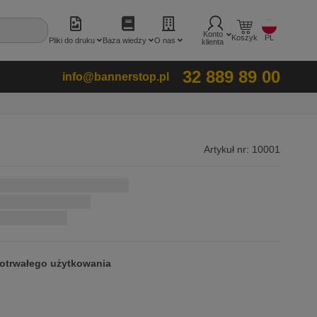
Konto
Koszyk
PL
Pliki do druku
Baza wiedzy
O nas
klienta
32 889 89 00
info@bannerstop.pl
Artykuł nr:
10001
gotrwałego użytkowania
i