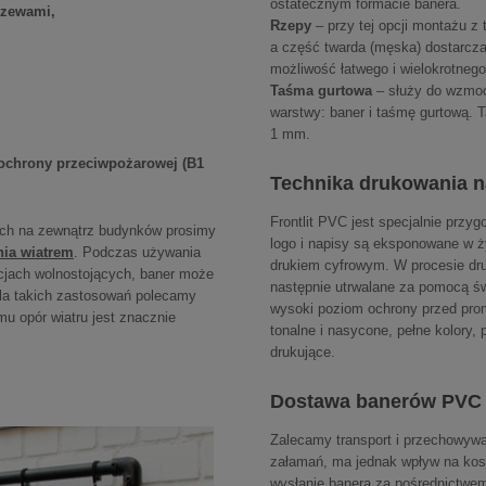
ostatecznym formacie banera.
rzewami,
Rzepy
– przy tej opcji montażu z 
a część twarda (męska) dostarcz
możliwość łatwego i wielokrotne
Taśma gurtowa
– służy do wzmoc
warstwy: baner i taśmę gurtową. 
1 mm.
t ochrony przeciwpożarowej (B1
Technika drukowania n
Frontlit PVC jest specjalnie przy
ach na zewnątrz budynków prosimy
logo i napisy są eksponowane w ż
nia wiatrem
.
Podczas używania
drukiem cyfrowym. W procesie dru
cjach wolnostojących, baner może
następnie utrwalane za pomocą św
Dla takich zastosowań polecamy
wysoki poziom ochrony przed prom
mu opór wiatru jest znacznie
tonalne i nasycone, pełne kolory,
drukujące.
Dostawa banerów PVC F
Zalecamy transport i przechowywa
załamań, ma jednak wpływ na koszt
wysłanie banera za pośrednictwem 