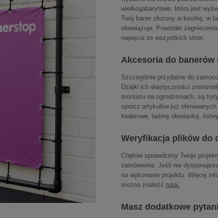
wielkogabarytowe, która jest wy
Twój baner złożony w kostkę, w t
obowiązuje. Powstałe zagniecen
napięcie ze wszystkich stron.
Akcesoria do banerów 
Szczególnie przydatne do zamoco
Dzięki ich elastyczności zminima
montażu na ogrodzeniach, są tryty
oprócz artykułów już oferowanych
kederowe, taśmę ołowiankę, listwy
Weryfikacja plików do 
Chętnie sprawdzimy Twoje projekt
zamówienia. Jeśli nie dysponujes
na wykonanie projektu. Więcej inf
można znaleźć
tutaj.
Masz dodatkowe pytan