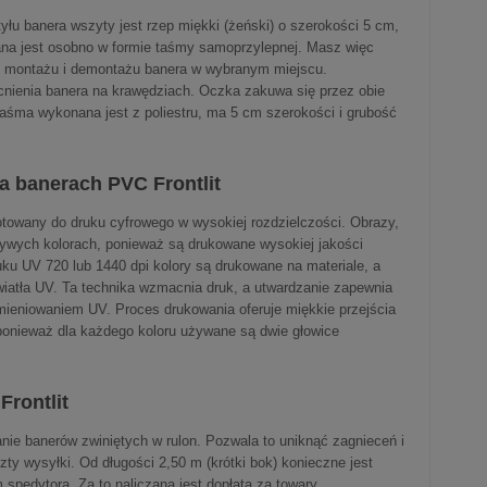
tyłu banera wszyty jest rzep miękki (żeński) o szerokości 5 cm,
ana jest osobno w formie taśmy samoprzylepnej. Masz więc
go montażu i demontażu banera w wybranym miejscu.
nienia banera na krawędziach. Oczka zakuwa się przez obie
Taśma wykonana jest z poliestru, ma 5 cm szerokości i grubość
a banerach PVC Frontlit
gotowany do druku cyfrowego w wysokiej rozdzielczości. Obrazy,
ywych kolorach, ponieważ są drukowane wysokiej jakości
ku UV 720 lub 1440 dpi kolory są drukowane na materiale, a
iatła UV. Ta technika wzmacnia druk, a utwardzanie zapewnia
ieniowaniem UV. Proces drukowania oferuje miękkie przejścia
 ponieważ dla każdego koloru używane są dwie głowice
rontlit
nie banerów zwiniętych w rulon. Pozwala to uniknąć zagnieceń i
y wysyłki. Od długości 2,50 m (krótki bok) konieczne jest
spedytora. Za to naliczana jest dopłata za towary