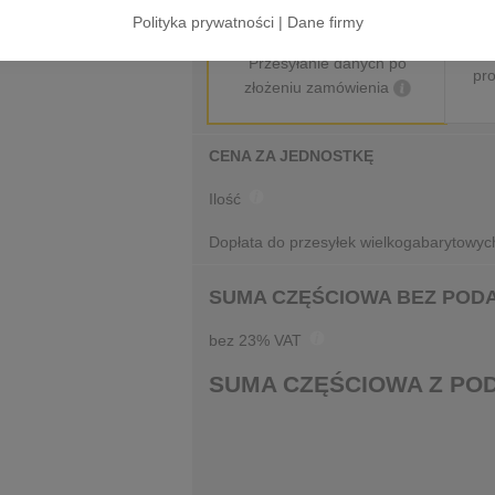
Polityka prywatności
|
Dane firmy
Przesyłanie danych po
pr
złożeniu zamówienia
CENA ZA JEDNOSTKĘ
Ilość
Dopłata do przesyłek wielkogabarytowy
SUMA CZĘŚCIOWA BEZ POD
bez 23% VAT
SUMA CZĘŚCIOWA Z POD