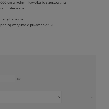
 2000 cm w jednym kawałku bez zgrzewania
i atmosferyczne
a cenę banerów
jonalną weryfikację plików do druku
-
2
m
-