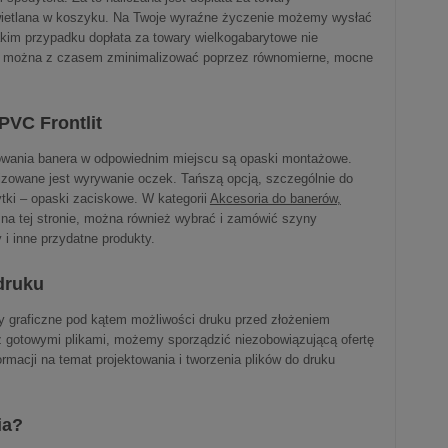
świetlana w koszyku. Na Twoje wyraźne życzenie możemy wysłać
akim przypadku dopłata za towary wielkogabarytowe nie
ia można z czasem zminimalizować poprzez równomierne, mocne
PVC Frontlit
wania banera w odpowiednim miejscu są opaski montażowe.
lizowane jest wyrywanie oczek. Tańszą opcją, szczególnie do
tki – opaski zaciskowe. W kategorii
Akcesoria do banerów,
 na tej stronie, można również wybrać i zamówić szyny
 i inne przydatne produkty.
druku
y graficzne pod kątem możliwości druku przed złożeniem
z gotowymi plikami, możemy sporządzić niezobowiązującą ofertę
ormacji na temat projektowania i tworzenia plików do druku
ia?