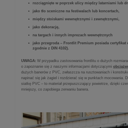
rozciągnięte w poprzek ulicy między latarniami lub d
jako tło sceniczne na festiwalach lub koncertach,
między stoiskami wewnętrznymi i zewnętrznymi,
jako dekorację,
na targach i innych imprezach wewnętrznych
jako przegroda – Frontlit Premium posiada certyfika
zgodnie z DIN 4102).
UWAGA:
W przypadku zastosowania frontlitu o dużych rozmiar
o zapoznanie się z naszymi informacjami dotyczącymi
obciąże
dużych banerów z PVC, zwłaszcza na rusztowaniach i konstruk
napinać się jak żagiel i rozdzierać się w punktach mocowania. 
siatkę PVC – to materiał przepuszczający powietrze, dzięki cze
mniejszy, co zapobiega zerwaniu banera
.