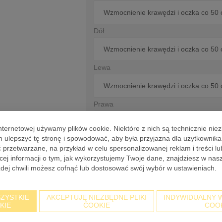
Dół
Lewa
Prawa
internetowej używamy plików cookie. Niektóre z nich są technicznie nie
ulepszyć tę stronę i spowodować, aby była przyjazna dla użytkownik
Akcesoria
rzetwarzane, na przykład w celu spersonalizowanej reklam i treści l
ięcej informacji o tym, jak wykorzystujemy Twoje dane, znajdziesz w nas
żdej chwili możesz cofnąć lub dostosować swój wybór w ustawieniach.
Dane do druku
ZYSTKIE
AKCEPTUJĘ NIEZBĘDNE PLIKI
INDYWIDUALNY 
KIE
COOKIE
COO