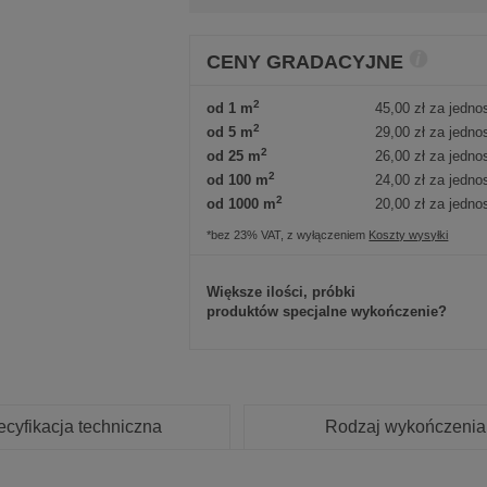
CENY GRADACYJNE
2
od 1 m
45,00 zł
za jedno
2
od 5 m
29,00 zł
za jedno
2
od 25 m
26,00 zł
za jedno
2
od 100 m
24,00 zł
za jedno
2
od 1000 m
20,00 zł
za jedno
*bez 23% VAT, z wyłączeniem
Koszty wysyłki
Większe ilości, próbki
produktów specjalne wykończenie?
cyfikacja techniczna
Rodzaj wykończenia