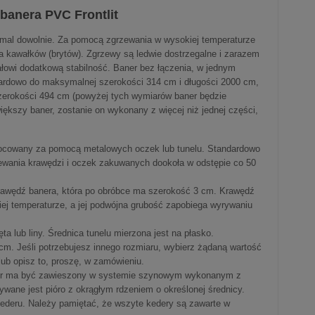
banera PVC Frontlit
mal dowolnie. Za pomocą zgrzewania w wysokiej temperaturze
a kawałków (brytów). Zgrzewy są ledwie dostrzegalne i zarazem
łowi dodatkową stabilność. Baner bez łączenia, w jednym
rdowo do maksymalnej szerokości 314 cm i długości 2000 cm,
zerokości 494 cm (powyżej tych wymiarów baner będzie
większy baner, zostanie on wykonany z więcej niż jednej części,
ocowany za pomocą metalowych oczek lub tunelu. Standardowo
ewania krawędzi i oczek zakuwanych dookoła w odstępie co 50
rawędź banera, która po obróbce ma szerokość 3 cm. Krawędź
iej temperaturze, a jej podwójna grubość zapobiega wyrywaniu
ta lub liny. Średnica tunelu mierzona jest na płasko.
cm. Jeśli potrzebujesz innego rozmiaru, wybierz żądaną wartość
ub opisz to, proszę, w zamówieniu.
ner ma być zawieszony w systemie szynowym wykonanym z
ywane jest pióro z okrągłym rdzeniem o określonej średnicy.
kederu. Należy pamiętać, że wszyte kedery są zawarte w