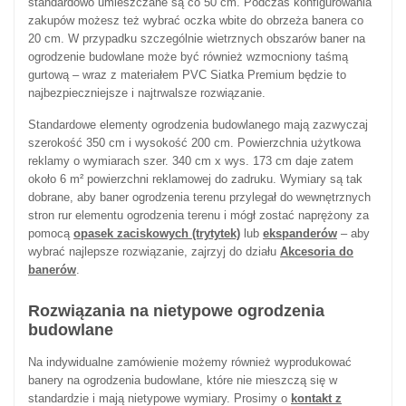
standardowo umieszczane są co 50 cm. Podczas konfigurowania
zakupów możesz też wybrać oczka wbite do obrzeża banera co
20 cm. W przypadku szczególnie wietrznych obszarów baner na
ogrodzenie budowlane może być również wzmocniony taśmą
gurtową – wraz z materiałem PVC Siatka Premium będzie to
najbezpieczniejsze i najtrwalsze rozwiązanie.
Standardowe elementy ogrodzenia budowlanego mają zazwyczaj
szerokość 350 cm i wysokość 200 cm. Powierzchnia użytkowa
reklamy o wymiarach szer. 340 cm x wys. 173 cm daje zatem
około 6 m² powierzchni reklamowej do zadruku. Wymiary są tak
dobrane, aby baner ogrodzenia terenu przylegał do wewnętrznych
stron rur elementu ogrodzenia terenu i mógł zostać naprężony za
pomocą
opasek zaciskowych (trytytek)
lub
ekspanderów
– aby
wybrać najlepsze rozwiązanie, zajrzyj do działu
Akcesoria do
banerów
.
Rozwiązania na nietypowe ogrodzenia
budowlane
Na indywidualne zamówienie możemy również wyprodukować
banery na ogrodzenia budowlane, które nie mieszczą się w
standardzie i mają nietypowe wymiary. Prosimy o
kontakt z