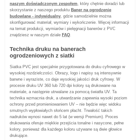
naszym doświadczonym zespołem
, który chętnie doradzi lub
skorzystanie z naszego produktu
Baner na ogrodzenie
budowlane - indywidualny
, gdzie samodzielnie można
skonfigurować materiał, wymiary i wykończenie. Więcej informacji
na temat produkcji, wymiarów i pielęgnacji banerów z PVC
znajdziesz w naszym dziale
FAQ
.
Technika druku na banerach
ogrodzeniowych z siatki
Siatka PVC jest specjalnie przygotowana do druku cyfrowego w
wysokiej rozdzielczości. Obrazy, logo i napisy są intensywnie
barwne i wyraziste, co daje wysokiej jakości druk cyfrowy. W
procesie druku UV 360 lub 720 dpi kolory są drukowane na
materiale, a następnie utrwalane za pomocą światła UV. Ta
technika wzmacnia druk, a utwardzanie zapewnia wysoki poziom
ochrony przed promieniowaniem UV – nie będzie więc widoku
smutnych wypłowiałych słońcem płacht. Trwałość takich
nadruków wynosi nawet do 5 lat (w wersji Premium). Proces
drukowania oferuje miękkie przejścia tonalne i nasycone, pełne
kolory, ponieważ dla każdego koloru używane są dwie głowice
drukujące.