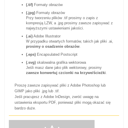
(.tif)
Formaty obrazów
(.jpg)
Formaty obrazów
Przy tworzeniu plików .tif prosimy o zapis z
kompresją LZW, a .jpg prosimy zawsze zapisywać z
najwyższymi ustawieniami jakości.
(.ai)
Adobe Illustrator
W przypadku otwartych formatów, takich jak pliki .ai,
prosimy o osadzenie obrazów
.
(.eps)
Encapsulated Postscript
(.svg)
skalowalna grafika wektorowa
Jeśli masz dane jako plik wektorowy, prosimy
zawsze konwertuj czcionki na krzywe/ścieżki
.
Proszę zawsze zapisywać pliki z Adobe Photoshop lub
GIMP jako pliki .jpg lub .tif.
Jeśli pracujesz z Adobe InDesign, zwróć uwagę na
ustawienia eksportu PDF, ponieważ pliki mogą okazać się
bardzo duże.