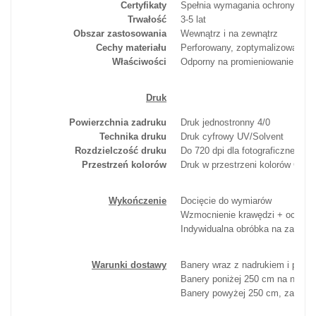
Certyfikaty
Spełnia wymagania ochrony prz
Trwałość
3-5 lat
Obszar zastosowania
Wewnątrz i na zewnątrz
Cechy materiału
Perforowany, zoptymalizowany d
Właściwości
Odporny na promieniowanie UV i
Druk
Powierzchnia zadruku
Druk jednostronny 4/0
Technika druku
Druk cyfrowy UV/Solvent
Rozdzielczość druku
Do 720 dpi dla fotograficznej jak
Przestrzeń kolorów
Druk w przestrzeni kolorów CMYK 
Wykończenie
Docięcie do wymiarów
Wzmocnienie krawędzi + oczka: 
Indywidualna obróbka na zamówi
Warunki dostawy
Banery wraz z nadrukiem i poż
Banery poniżej 250 cm na najkró
Banery powyżej 250 cm, za dopła