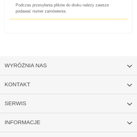
Podczas przesyłania plików do druku należy zawsze
podawać numer zamówienia.
WYRÓŻNIA NAS
Warunki umowy ramowej
KONTAKT
Faktura z wydłużonym terminem płatności dla pośredników
Telefon 32 889 89 00
SERWIS
Wysyłka neutralna
Usługa oddzwaniania
Świadomość ekologiczna
INFORMACJE
Zapytanie przez e-mail.
Profesjonalna weryfikacja plików do druku