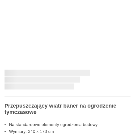
Przejdź
na
Najszybsza dostawa:
początek
galerii
Przepuszczający wiatr baner na ogrodzenie
tymczasowe
Na standardowe elementy ogrodzenia budowy
Wymiary: 340 x 173 cm