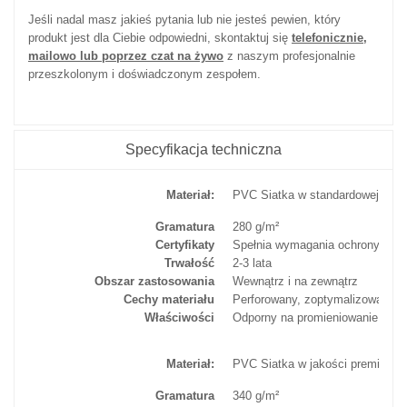
Jeśli nadal masz jakieś pytania lub nie jesteś pewien, który
produkt jest dla Ciebie odpowiedni, skontaktuj się
telefonicznie,
mailowo lub poprzez czat na żywo
z naszym profesjonalnie
przeszkolonym i doświadczonym zespołem.
Specyfikacja techniczna
Materiał:
PVC Siatka w standardowej jako
Gramatura
280 g/m²
Certyfikaty
Spełnia wymagania ochrony prz
Trwałość
2-3 lata
Obszar zastosowania
Wewnątrz i na zewnątrz
Cechy materiału
Perforowany, zoptymalizowany d
Właściwości
Odporny na promieniowanie UV i
Materiał:
PVC Siatka w jakości premium
Gramatura
340 g/m²