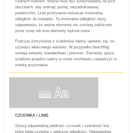
czarnym kolorem. Motyw musi być kontynuowany na tych
obszarach, aby uniknąć pustej, niezadrukowanej
powierzchni. Linia przerywana wskazuje minimalną
odległość do krawędzi. Ta minimalna odległość służy
zapewnieniu, że ważne elementy nie zostaną zakłócone
przez szwy lub inne elementy wykończenia.
Podczas korzystania z szablonów należy upewnić się, że
używasz właściwego wariantu. W przypadku beachflag
istnieją warianty standardowe i premium. Elementy spoza
szablonu projektu należy w miarę możliwości zaopatrzyć w
maskę przycinania.
CZCIONKA / LINIE
Stosuj odpowiednią wielkość czcionek i szerokość linii,
które będą czytelne z większej odległości. Odpowiednia