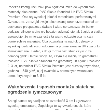
Podczas konfiguracji zakupów będziesz mieć do wyboru dwa
materiały siatkowane: PVC Siatka Standard lub PVC Siatka
Premium. Oba są wysokiej jakości materiałami perforowanymi.
Oznacza to, że dzięki swojej siatkowanej strukturze materiał ten
doskonale przepuszcza światło i wiatr, co oznacza, że baner
podczas silnego wiatru nie będzie nadymać się jak żagiel, a siatka
spowoduje, że mniejsza jest siła wiatru oddziałująca na całą
powierzchnię materiału. Oba pozwalają na nadruk cyfrowy o
wysokiej rozdzielczości odporne na promieniowanie UV i warunki
atmosferyczne. I jeden, i drugi można też łatwo czyścić za
pomocą gąbki i letniej wody. To, czym się różnią, to gramatura i
trwałość. PVC Siatka Standard ma gramaturę 280 g/m² i trwałość
2–3 lat, natomiast PVC Siatka Premium jest dużo wytrzymalsza,
grubsza – 340 g/m², a jej trwałość w normalnych warunkach
atmosferycznych to 3–5 lat.
Wykończenie i sposób montażu siatek na
ogrodzeniu tymczasowym
Brzegi banera są zawijane na szerokość 3 cm i zgrzewane
wysoką temperaturą. Zapobiega to wyrywaniu oczek, które