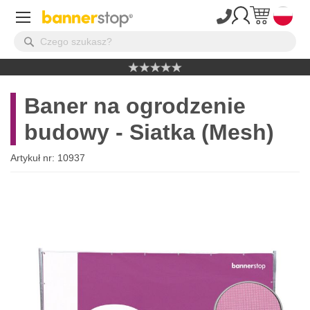
Baner na ogrodzenie
budowy - Siatka (Mesh)
Artykuł nr:
10937
Przejdź
na
koniec
galerii