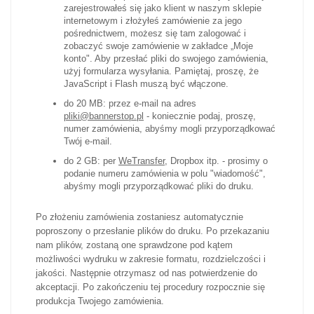
zarejestrowałeś się jako klient w naszym sklepie
internetowym i złożyłeś zamówienie za jego
pośrednictwem, możesz się tam zalogować i
zobaczyć swoje zamówienie w zakładce „Moje
konto". Aby przesłać pliki do swojego zamówienia,
użyj formularza wysyłania. Pamiętaj, proszę, że
JavaScript i Flash muszą być włączone.
do 20 MB: przez e-mail na adres
pliki@bannerstop.pl
- koniecznie podaj, proszę,
numer zamówienia, abyśmy mogli przyporządkować
Twój e-mail.
do 2 GB: per
WeTransfer
, Dropbox itp. - prosimy o
podanie numeru zamówienia w polu "wiadomość",
abyśmy mogli przyporządkować pliki do druku.
Po złożeniu zamówienia zostaniesz automatycznie
poproszony o przesłanie plików do druku. Po przekazaniu
nam plików, zostaną one sprawdzone pod kątem
możliwości wydruku w zakresie formatu, rozdzielczości i
jakości. Następnie otrzymasz od nas potwierdzenie do
akceptacji. Po zakończeniu tej procedury rozpocznie się
produkcja Twojego zamówienia.